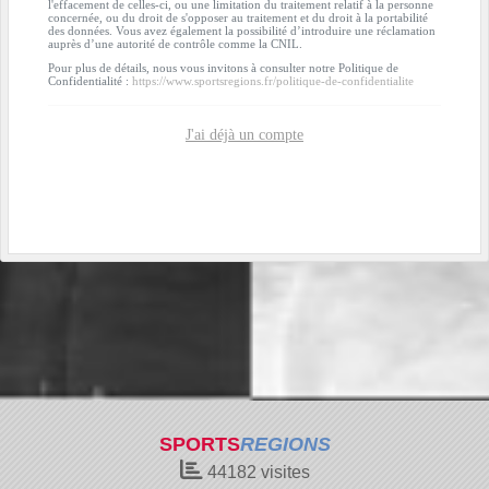
l'effacement de celles-ci, ou une limitation du traitement relatif à la personne
concernée, ou du droit de s'opposer au traitement et du droit à la portabilité
des données. Vous avez également la possibilité d’introduire une réclamation
auprès d’une autorité de contrôle comme la CNIL.
Pour plus de détails, nous vous invitons à consulter notre Politique de
Confidentialité :
https://www.sportsregions.fr/politique-de-confidentialite
J'ai déjà un compte
SPORTS
REGIONS
44182
visites