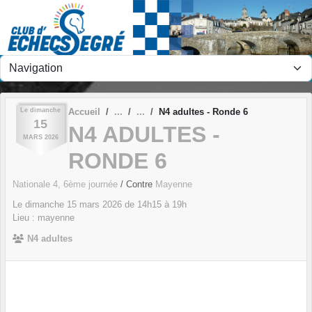
Panneau de gestion des cookies
Le
dimanche
Accueil
N4 adultes - Ronde 6
15
N4 ADULTES -
MARS
2026
RONDE 6
Nationale 4, 6ème journée
/ Contre
Mayenne
Le
dimanche
15
mars
2026
de 14h15 à 19h
Lieu :
mayenne
N4 adultes