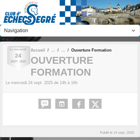
Panneau de gestion des cookies
Le
mercredi
Accueil
Ouverture Formation
24
OUVERTURE
SEPT.
2025
FORMATION
Le
mercredi
24
sept.
2025
de 14h à 16h
Publié le
14 sept. 2025