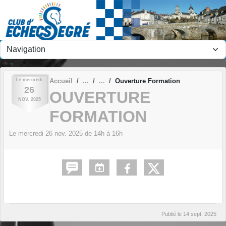
Panneau de gestion des cookies
Le
mercredi
Accueil
Ouverture Formation
26
OUVERTURE
NOV.
2025
FORMATION
Le
mercredi
26
nov.
2025
de 14h à 16h
Publié le
14 sept. 2025