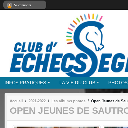
Panneau de gestion des cookies
Se connecter
INFOS PRATIQUES
LA VIE DU CLUB
PHOTOS
Accueil
2021-2022
Les albums photos
Open Jeunes de Sautr
OPEN JEUNES DE SAUTRO